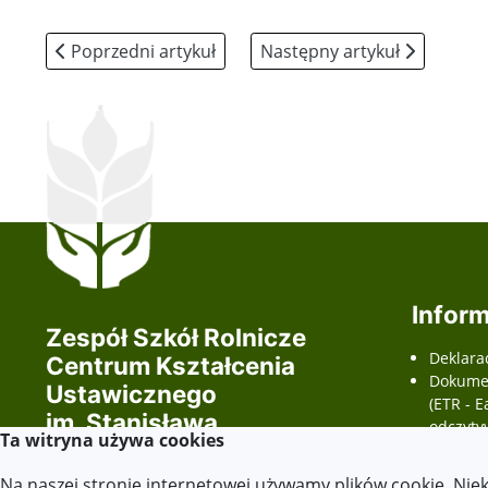
Poprzedni artykuł: Podręczniki
Następny artykuł: Egzamin
Poprzedni artykuł
Następny artykuł
Inform
Zespół Szkół Rolnicze
Deklara
Centrum Kształcenia
Dokumen
Ustawicznego
(ETR - E
im. Stanisława
odczyty
Ta witryna używa cookies
Staszica
wnioski
dostępno
Na naszej stronie internetowej używamy plików cookie. Nie