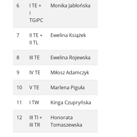
6
I TE +
Monika Jabłońska
i
TGiPC
7
II TE +
Ewelina Książek
II TL
8
III TE
Ewelina Rojewska
9
IV TE
Miłosz Adamczyk
10
V TE
Marlena Piguła
11
I TW
Kinga Czupryńska
12
III TI +
Honorata
III TR
Tomaszewska