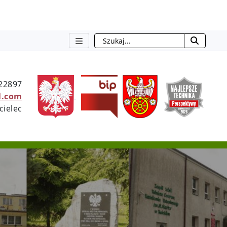
Szukaj
otwiera się w nowym oknie
otwiera się w nowym oknie
otwiera się w now
722897
l.com
cielec