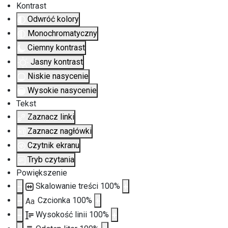
Kontrast
Odwróć kolory
Monochromatyczny
Ciemny kontrast
Jasny kontrast
Niskie nasycenie
Wysokie nasycenie
Tekst
Zaznacz linki
Zaznacz nagłówki
Czytnik ekranu
Tryb czytania
Powiększenie
Skalowanie treści
100
%
Czcionka
100
%
Aa
Wysokość linii
100
%