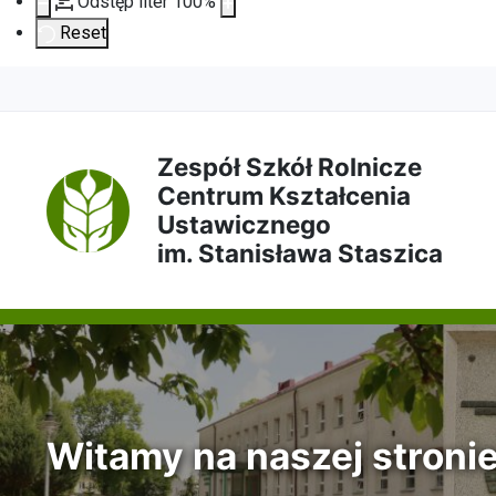
Odstęp liter
100
%
Reset
Przejdź
Przejdź
Przejdź
Przejdź
do
do
do
do
Zespół Szkół Rolnicze
Centrum Kształcenia
treści
menu
wyszukiwarki
mapy
Ustawicznego
im. Stanisława Staszica
głównej
nawigacyjnego
strony
Witamy na naszej stroni