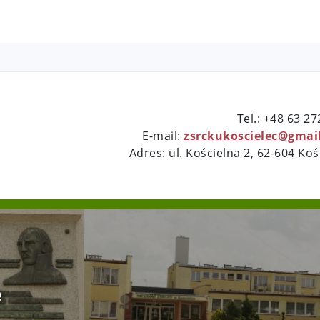
Tel.: +48 63 2
E-mail:
zsrckukoscielec@gmai
Adres: ul. Kościelna 2, 62-604 Koś
e