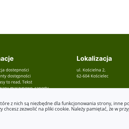
acje
Lokalizacja
cja dostepności
ul. Kościelna 2,
ty dostępności
62-604 Kościelec
asy to read, Tekst
wany maszynowo, raporty,
 o zapewnienie
ści, etc.)
które z nich są niezbędne dla funkcjonowania strony, inne 
 chcesz zezwolić na pliki cookie. Należy pamiętać, że w prz