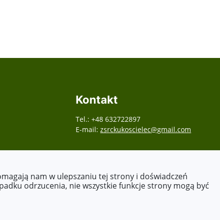
Kontakt
Tel.: +48 632722897
E-mail:
zsrckukoscielec@gmail.com
pomagają nam w ulepszaniu tej strony i doświadczeń
ypadku odrzucenia, nie wszystkie funkcje strony mogą być