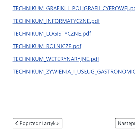
TECHNIKUM_GRAFIKI_I_POLIGRAFII_CYFROWEJ.p
TECHNIKUM_INFORMATYCZNE.pdf
TECHNIKUM_LOGISTYCZNE.pdf
TECHNIKUM_ROLNICZE.pdf
TECHNIKUM_WETERYNARYJNE.pdf
TECHNIKUM_ŻYWIENIA_I_USŁUG_GASTRONOMIC
Poprzedni artykuł: Harmonogram konsultacji
Następ
Poprzedni artykuł
Następn