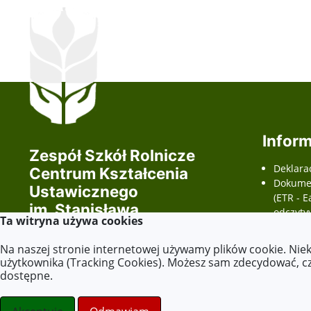
Inform
Zespół Szkół Rolnicze
Deklara
Centrum Kształcenia
Dokumen
Ustawicznego
(ETR - E
im. Stanisława
odczyty
Ta witryna używa cookies
Staszica
wnioski
dostępno
Na naszej stronie internetowej używamy plików cookie. Nie
Wszelkie prawa zastrzeżone ©.
użytkownika (Tracking Cookies). Możesz sam zdecydować, czy
dostępne.
stronydlaoswaity.pl
otwiera się w nowym oknie
Strony internetowe dla szkół