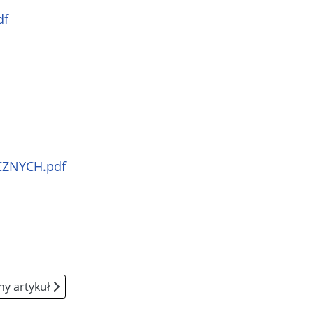
df
ZNYCH.pdf
ny artykuł: Wychowawcy
y artykuł