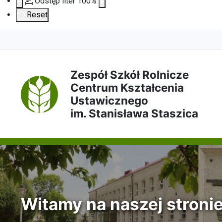
Odstęp liter
100
%
Reset
Przejdź
Przejdź
Przejdź
Przejdź
do
do
do
do
Zespół Szkół Rolnicze
Centrum Kształcenia
treści
menu
wyszukiwarki
mapy
Ustawicznego
im. Stanisława Staszica
głównej
nawigacyjnego
strony
Witamy na naszej stroni