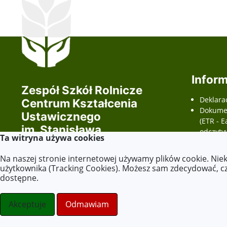
Inform
Zespół Szkół Rolnicze
Deklara
Centrum Kształcenia
Dokumen
Ustawicznego
(ETR - E
im. Stanisława
odczyty
Ta witryna używa cookies
Staszica
wnioski
dostępno
Na naszej stronie internetowej używamy plików cookie. Nie
Wszelkie prawa zastrzeżone ©.
użytkownika (Tracking Cookies). Możesz sam zdecydować, czy
dostępne.
stronydlaoswaity.pl
otwiera się w nowym oknie
Strony internetowe dla szkół
Akceptuje
Odmawiam