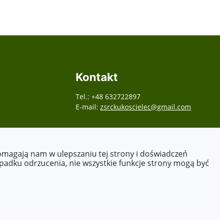
Kontakt
Tel.: +48 632722897
E-mail:
zsrckukoscielec@gmail.com
pomagają nam w ulepszaniu tej strony i doświadczeń
ypadku odrzucenia, nie wszystkie funkcje strony mogą być