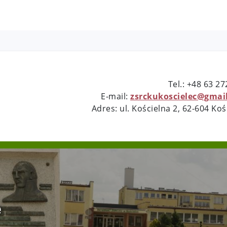
Tel.: +48 63 2
E-mail:
zsrckukoscielec@gmai
Adres: ul. Kościelna 2, 62-604 Koś
e