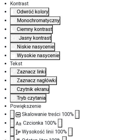
Kontrast
Odwróć kolory
Monochromatyczny
Ciemny kontrast
Jasny kontrast
Niskie nasycenie
Wysokie nasycenie
Tekst
Zaznacz linki
Zaznacz nagłówki
Czytnik ekranu
Tryb czytania
Powiększenie
Skalowanie treści
100
%
Czcionka
100
%
Aa
Wysokość linii
100
%