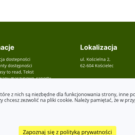
acje
Lokalizacja
cja dostepności
ul. Kościelna 2,
ty dostępności
62-604 Kościelec
asy to read, Tekst
wany maszynowo, raporty,
 o zapewnienie
ści, etc.)
które z nich są niezbędne dla funkcjonowania strony, inne 
 chcesz zezwolić na pliki cookie. Należy pamiętać, że w prz
Zapoznaj się z polityką prywatności