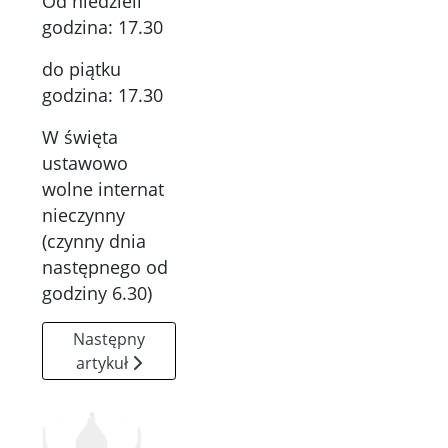
Od niedzieli
godzina: 17.30
do piątku
godzina: 17.30
W święta
ustawowo
wolne internat
nieczynny
(czynny dnia
następnego od
godziny 6.30)
Następny artykuł: Kadra pedagogiczna
Następny
artykuł