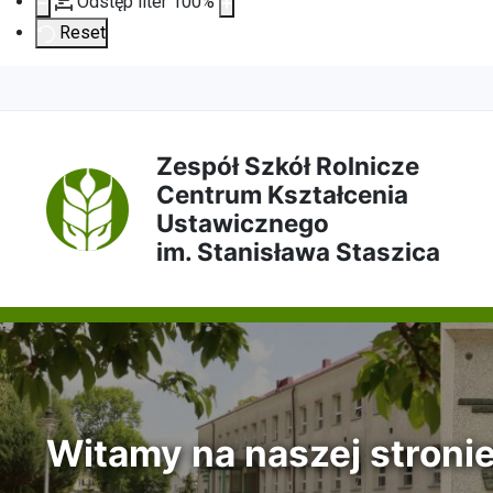
Odstęp liter
100
%
Reset
Przejdź
Przejdź
Przejdź
Przejdź
do
do
do
do
Zespół Szkół Rolnicze
Centrum Kształcenia
treści
menu
wyszukiwarki
mapy
Ustawicznego
im. Stanisława Staszica
głównej
nawigacyjnego
strony
Witamy na naszej stroni