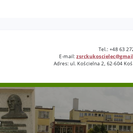
Tel.: +48 63 2
E-mail:
zsrckukoscielec@gmai
Adres: ul. Kościelna 2, 62-604 Koś
e