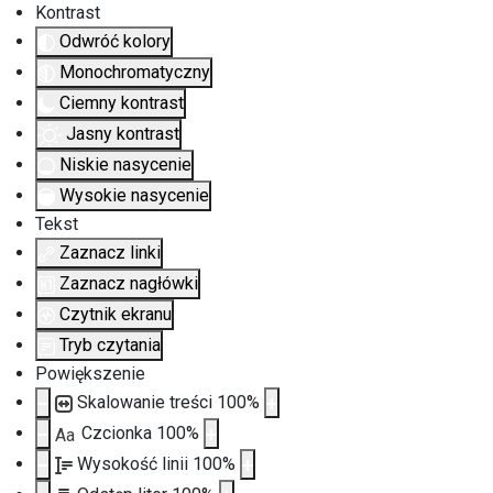
Kontrast
Odwróć kolory
Monochromatyczny
Ciemny kontrast
Jasny kontrast
Niskie nasycenie
Wysokie nasycenie
Tekst
Zaznacz linki
Zaznacz nagłówki
Czytnik ekranu
Tryb czytania
Powiększenie
Skalowanie treści
100
%
Czcionka
100
%
Aa
Wysokość linii
100
%