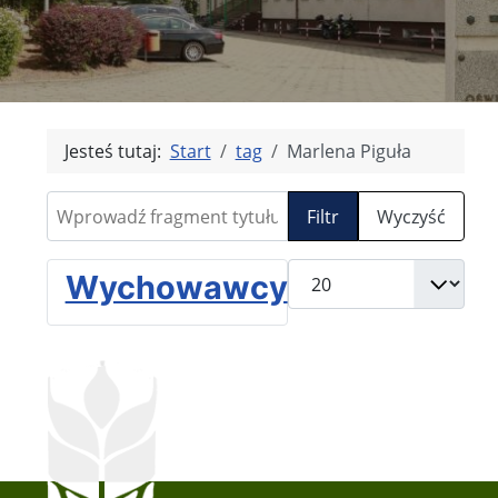
Jesteś tutaj:
Start
tag
Marlena Piguła
Wprowadź fragment tytułu
Filtr
Wyczyść
Pokaż #
Wychowawcy