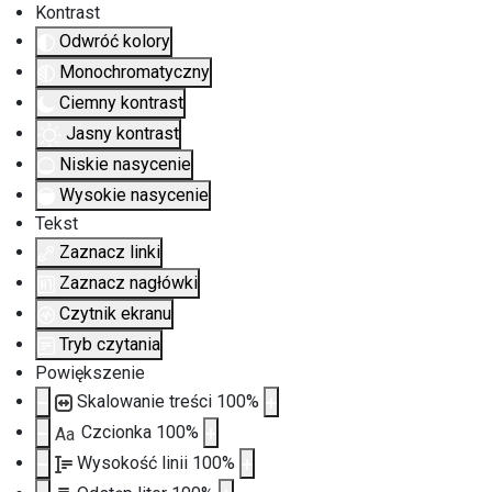
Kontrast
Odwróć kolory
Monochromatyczny
Ciemny kontrast
Jasny kontrast
Niskie nasycenie
Wysokie nasycenie
Tekst
Zaznacz linki
Zaznacz nagłówki
Czytnik ekranu
Tryb czytania
Powiększenie
Skalowanie treści
100
%
Czcionka
100
%
Aa
Wysokość linii
100
%