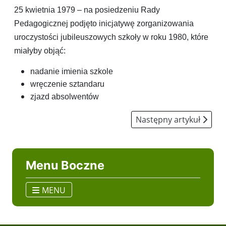
25 kwietnia 1979 – na posiedzeniu Rady
Pedagogicznej podjęto inicjatywę zorganizowania
uroczystości jubileuszowych szkoły w roku 1980, które
miałyby objąć:
nadanie imienia szkole
wręczenie sztandaru
zjazd absolwentów
Następny artykuł: Towar
Następny artykuł
Menu Boczne
MENU