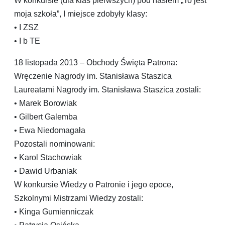
W konkursie (dla klas pierwszych) pod hasłem „To jest
moja szkoła”, I miejsce zdobyły klasy:
• I ZSZ
• I b TE
18 listopada 2013 – Obchody Święta Patrona:
Wręczenie Nagrody im. Stanisława Staszica
Laureatami Nagrody im. Stanisława Staszica zostali:
• Marek Borowiak
• Gilbert Galemba
• Ewa Niedomagała
Pozostali nominowani:
• Karol Stachowiak
• Dawid Urbaniak
W konkursie Wiedzy o Patronie i jego epoce,
Szkolnymi Mistrzami Wiedzy zostali:
• Kinga Gumienniczak