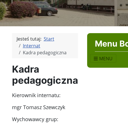
Jesteś tutaj:
Start
Menu B
Internat
Kadra pedagogiczna
MENU
Kadra
pedagogiczna
Kierownik internatu:
mgr Tomasz Szewczyk
Wychowawcy grup: