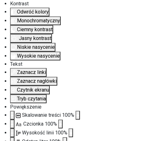
Kontrast
Odwróć kolory
Monochromatyczny
Ciemny kontrast
Jasny kontrast
Niskie nasycenie
Wysokie nasycenie
Tekst
Zaznacz linki
Zaznacz nagłówki
Czytnik ekranu
Tryb czytania
Powiększenie
Skalowanie treści
100
%
Czcionka
100
%
Aa
Wysokość linii
100
%