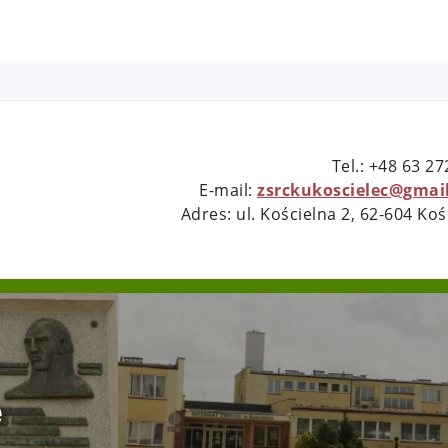
Tel.: +48 63 2
E-mail:
zsrckukoscielec@gmai
Adres: ul. Kościelna 2, 62-604 Koś
e