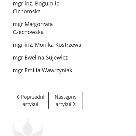
mgr inż. Bogumiła
Cichomska
mgr Małgorzata
Czechowska
mgr inż. Monika Kostrzewa
mgr Ewelina Sujewicz
mgr Emilia Wawrzyniak
Poprzedni artykuł: Godziny pracy
Następny artykuł: Kontakt
Poprzedni
Następny
artykuł
artykuł