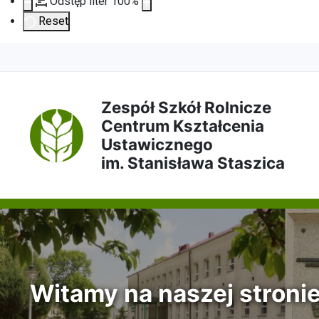
Odstęp liter
100
%
Reset
Przejdź
Przejdź
Przejdź
Przejdź
do
do
do
do
Zespół Szkół Rolnicze
Centrum Kształcenia
treści
menu
wyszukiwarki
mapy
Ustawicznego
im. Stanisława Staszica
głównej
nawigacyjnego
strony
Witamy na naszej stroni