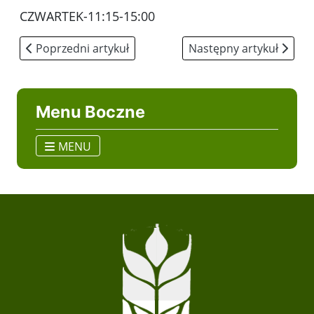
CZWARTEK-11:15-15:00
Poprzedni artykuł: Praktyki uczniowskie
Następny artykuł: Opie
Poprzedni artykuł
Następny artykuł
Menu Boczne
MENU