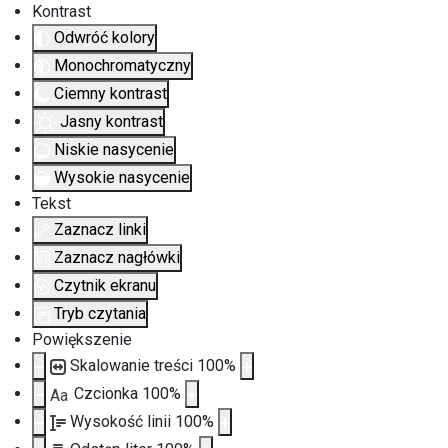
Kontrast
Odwróć kolory
Monochromatyczny
Ciemny kontrast
Jasny kontrast
Niskie nasycenie
Wysokie nasycenie
Tekst
Zaznacz linki
Zaznacz nagłówki
Czytnik ekranu
Tryb czytania
Powiększenie
Skalowanie treści
100
%
Czcionka
100
%
Aa
Wysokość linii
100
%