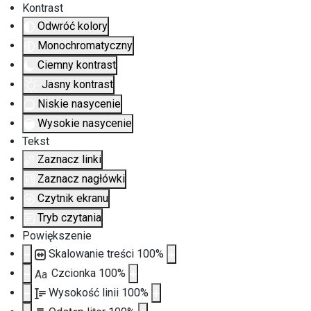
Kontrast
Odwróć kolory
Monochromatyczny
Ciemny kontrast
Jasny kontrast
Niskie nasycenie
Wysokie nasycenie
Tekst
Zaznacz linki
Zaznacz nagłówki
Czytnik ekranu
Tryb czytania
Powiększenie
Skalowanie treści
100
%
Czcionka
100
%
Aa
Wysokość linii
100
%