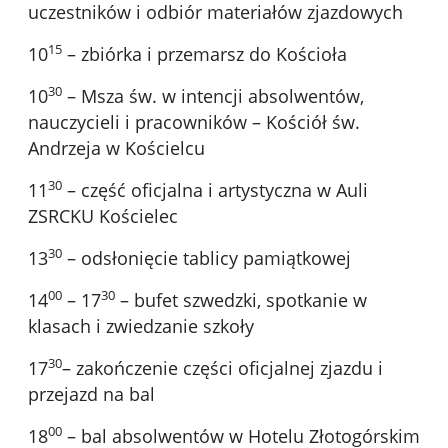
uczestników i odbiór materiałów zjazdowych
15
10
– zbiórka i przemarsz do Kościoła
30
10
– Msza św. w intencji absolwentów,
nauczycieli i pracowników – Kościół św.
Andrzeja w Kościelcu
30
11
– część oficjalna i artystyczna w Auli
ZSRCKU Kościelec
30
13
– odsłonięcie tablicy pamiątkowej
00
30
14
– 17
– bufet szwedzki, spotkanie w
klasach i zwiedzanie szkoły
30
17
– zakończenie części oficjalnej zjazdu i
przejazd na bal
00
18
– bal absolwentów w Hotelu Złotogórskim