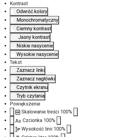
Kontrast
Odwróć kolory
Monochromatyczny
Ciemny kontrast
Jasny kontrast
Niskie nasycenie
Wysokie nasycenie
Tekst
Zaznacz linki
Zaznacz nagłówki
Czytnik ekranu
Tryb czytania
Powiększenie
Skalowanie treści
100
%
Czcionka
100
%
Aa
Wysokość linii
100
%