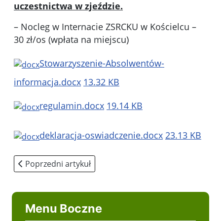
uczestnictwa w zjeździe.
– Nocleg w Internacie ZSRCKU w Kościelcu –
30 zł/os (wpłata na miejscu)
Stowarzyszenie-Absolwentów-
informacja.docx
13.32 KB
regulamin.docx
19.14 KB
deklaracja-oswiadczenie.docx
23.13 KB
Poprzedni artykuł: Nasi absolwenci
Poprzedni artykuł
Menu Boczne