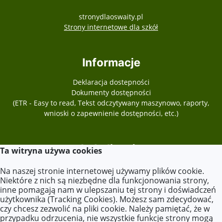
stronydlaoswaity.pl
otwiera się w nowy
Strony internetowe dla szkół
Informacje
Deklaracja dostepności
Dokumenty dostępności
(ETR - Easy to read, Tekst odczytywany maszynowo, raporty,
wnioski o zapewnienie dostępności, etc.)
Lokalizacja
Ta witryna używa cookies
ul. Kościelna 2,
Na naszej stronie internetowej używamy plików cookie.
62-604 Kościelec
Niektóre z nich są niezbędne dla funkcjonowania strony,
inne pomagają nam w ulepszaniu tej strony i doświadczeń
użytkownika (Tracking Cookies). Możesz sam zdecydować,
czy chcesz zezwolić na pliki cookie. Należy pamiętać, że w
Kontakt
przypadku odrzucenia, nie wszystkie funkcje strony mogą