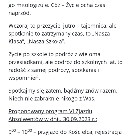
go mitologizuje. Cóż – Życie pcha czas
naprzód.
Wczoraj to przeżycie, jutro – tajemnica, ale
spotkanie to zatrzymany czas, to „Nasza
Klasa”, „Nasza Szkoła”.
Życie po szkole to podróż z wieloma
przesiadkami, ale podróż do szkolnych lat, to
radość z samej podróży, spotkania i
wspomnień.
Spotkajmy się zatem, bądźmy znów razem.
Niech nie zabraknie nikogo z Was.
Proponowany program VI Zjazdu
Absolwentów w dniu 30.09.2023 r.:
00
00
9
– 10
– przyjazd do Kościelca, rejestracja