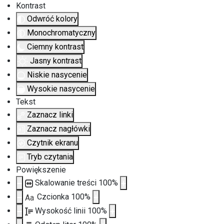
Kontrast
Odwróć kolory
Monochromatyczny
Ciemny kontrast
Jasny kontrast
Niskie nasycenie
Wysokie nasycenie
Tekst
Zaznacz linki
Zaznacz nagłówki
Czytnik ekranu
Tryb czytania
Powiększenie
Skalowanie treści
100
%
Czcionka
100
%
Aa
Wysokość linii
100
%