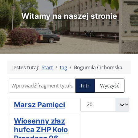
Witamy na naszej stronie
Jesteś tutaj:
Start
tag
Bogumiła Cichomska
Wprowadź fragment tytułu
Filtr
Wyczyść
Pokaż #
Marsz Pamięci
Wiosenny złaz
hufca ZHP Koło