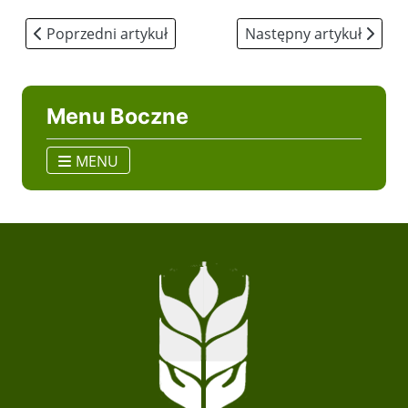
Poprzedni artykuł: I miejsce naszej drużyny w ogólno
Następny artykuł: Sukces
Poprzedni artykuł
Następny artykuł
Menu Boczne
MENU