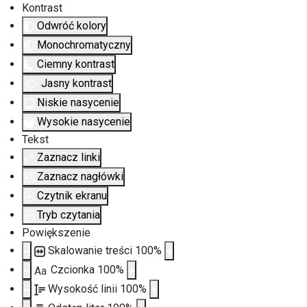
Kontrast
Odwróć kolory
Monochromatyczny
Ciemny kontrast
Jasny kontrast
Niskie nasycenie
Wysokie nasycenie
Tekst
Zaznacz linki
Zaznacz nagłówki
Czytnik ekranu
Tryb czytania
Powiększenie
Skalowanie treści
100
%
Czcionka
100
%
Aa
Wysokość linii
100
%