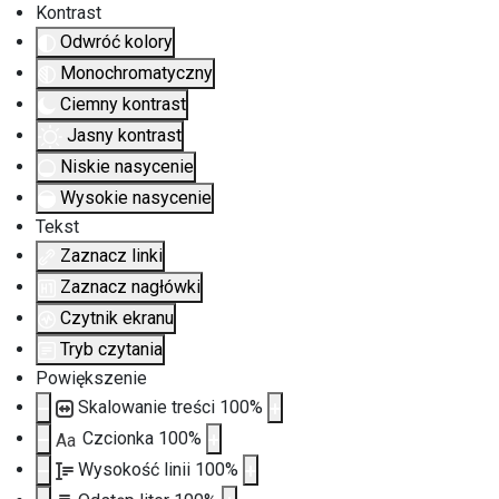
Kontrast
Odwróć kolory
Monochromatyczny
Ciemny kontrast
Jasny kontrast
Niskie nasycenie
Wysokie nasycenie
Tekst
Zaznacz linki
Zaznacz nagłówki
Czytnik ekranu
Tryb czytania
Powiększenie
Skalowanie treści
100
%
Czcionka
100
%
Aa
Wysokość linii
100
%