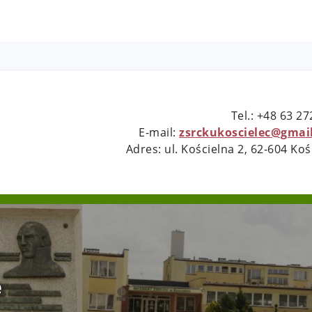
Tel.: +48 63 2
E-mail:
zsrckukoscielec@gmai
Adres: ul. Kościelna 2, 62-604 Koś
e