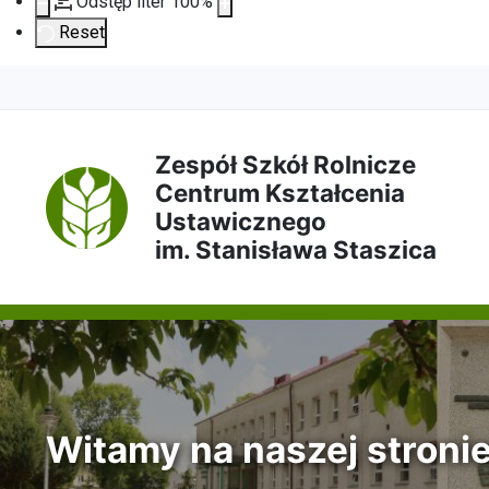
Odstęp liter
100
%
Reset
Przejdź
Przejdź
Przejdź
Przejdź
do
do
do
do
Zespół Szkół Rolnicze
Centrum Kształcenia
treści
menu
wyszukiwarki
mapy
Ustawicznego
im. Stanisława Staszica
głównej
nawigacyjnego
strony
Witamy na naszej stroni