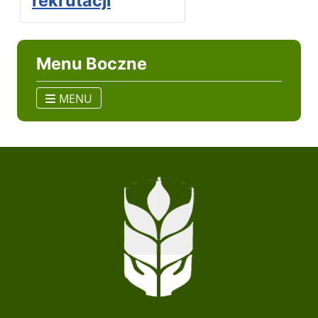
rekrutacji
Menu Boczne
MENU