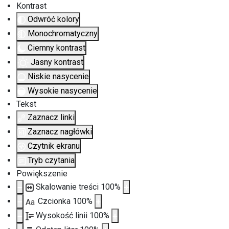
Kontrast
Odwróć kolory
Monochromatyczny
Ciemny kontrast
Jasny kontrast
Niskie nasycenie
Wysokie nasycenie
Tekst
Zaznacz linki
Zaznacz nagłówki
Czytnik ekranu
Tryb czytania
Powiększenie
Skalowanie treści
100
%
Czcionka
100
%
Aa
Wysokość linii
100
%