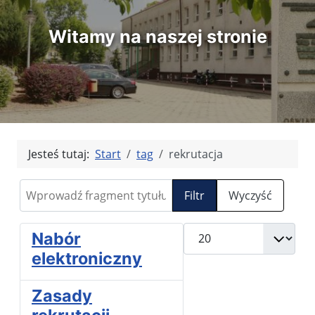
Witamy na naszej stronie
Jesteś tutaj:
Start
tag
rekrutacja
Wprowadź fragment tytułu
Filtr
Wyczyść
Pokaż #
Nabór
elektroniczny
Zasady