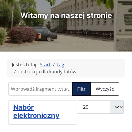
Witamy na naszej stronie
Jesteś tutaj:
Start
tag
instrukcja dla kandydatów
Wprowadź fragment tytułu
Filtr
Wyczyść
Pokaż #
Nabór
elektroniczny