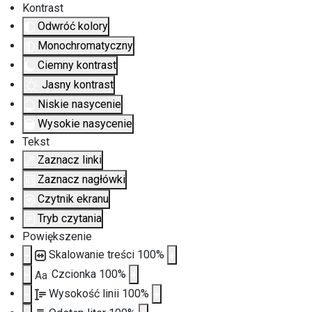
Kontrast
Odwróć kolory
Monochromatyczny
Ciemny kontrast
Jasny kontrast
Niskie nasycenie
Wysokie nasycenie
Tekst
Zaznacz linki
Zaznacz nagłówki
Czytnik ekranu
Tryb czytania
Powiększenie
Skalowanie treści
100
%
Czcionka
100
%
Aa
Wysokość linii
100
%