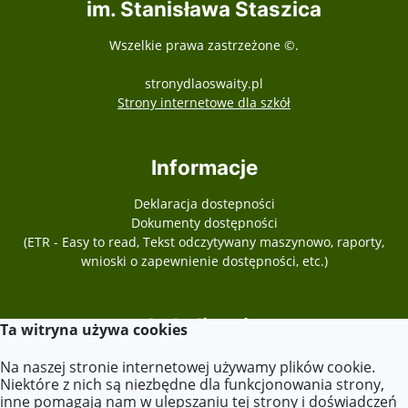
im. Stanisława Staszica
Wszelkie prawa zastrzeżone ©.
stronydlaoswaity.pl
otwiera się w nowy
Strony internetowe dla szkół
Informacje
Deklaracja dostepności
Dokumenty dostępności
(ETR - Easy to read, Tekst odczytywany maszynowo, raporty,
wnioski o zapewnienie dostępności, etc.)
Lokalizacja
Ta witryna używa cookies
ul. Kościelna 2,
Na naszej stronie internetowej używamy plików cookie.
62-604 Kościelec
Niektóre z nich są niezbędne dla funkcjonowania strony,
inne pomagają nam w ulepszaniu tej strony i doświadczeń