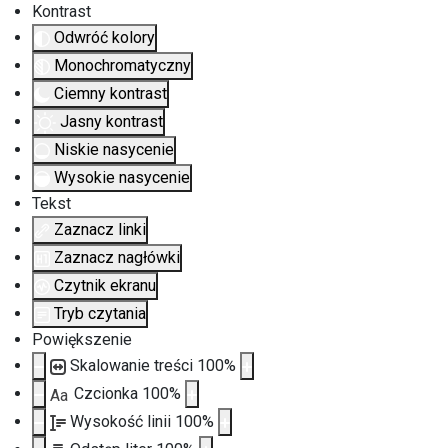
Kontrast
Odwróć kolory
Monochromatyczny
Ciemny kontrast
Jasny kontrast
Niskie nasycenie
Wysokie nasycenie
Tekst
Zaznacz linki
Zaznacz nagłówki
Czytnik ekranu
Tryb czytania
Powiększenie
Skalowanie treści
100
%
Czcionka
100
%
Aa
Wysokość linii
100
%